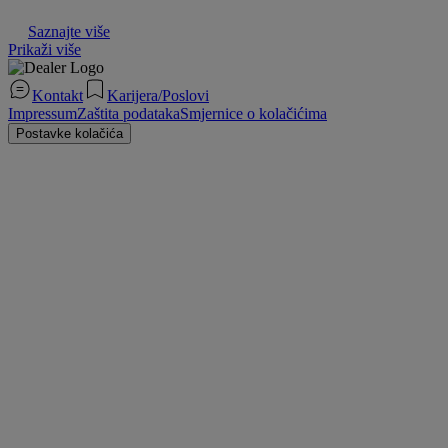
Saznajte više
Prikaži više
Kontakt
Karijera/Poslovi
Impressum
Zaštita podataka
Smjernice o kolačićima
Postavke kolačića