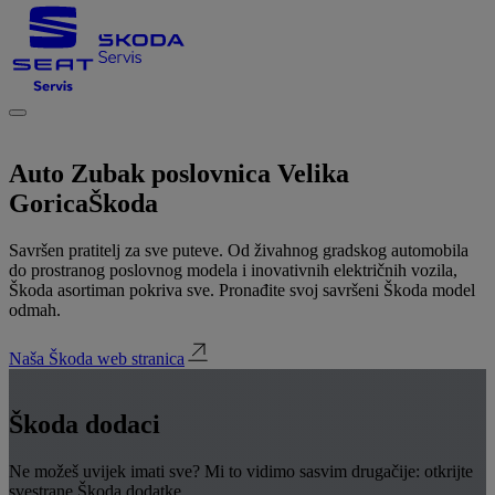
Auto Zubak poslovnica Velika
Gorica
Škoda
Savršen pratitelj za sve puteve. Od živahnog gradskog automobila
do prostranog poslovnog modela i inovativnih električnih vozila,
Škoda asortiman pokriva sve. Pronađite svoj savršeni Škoda model
odmah.
Naša Škoda web stranica
Škoda dodaci
Ne možeš uvijek imati sve? Mi to vidimo sasvim drugačije: otkrijte
svestrane Škoda dodatke.