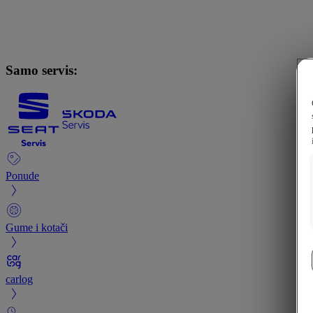
Samo servis:
Ponude
Gume i kotači
carlog